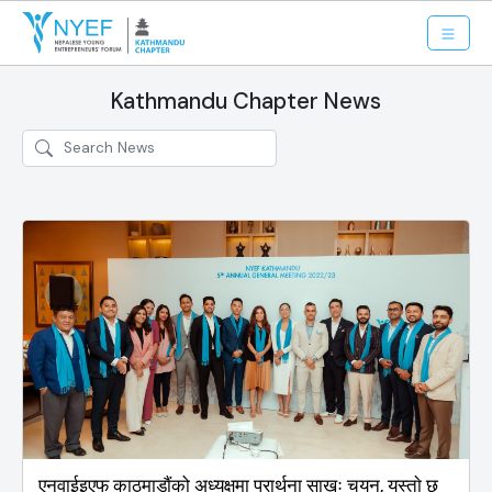
Kathmandu Chapter News
एनवाईइएफ काठमाडाैंको अध्यक्षमा प्रार्थना साखः चयन, यस्ताे छ